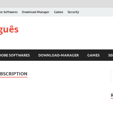
be Softwares
Download-Manager
Games
Security
guês
DOBE SOFTWARES
DOWNLOAD-MANAGER
GAMES
SE
UBSCRIPTION