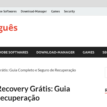
be Softwares
Download-Manager
Games
Security
guês
DOBE SOFTWARES
DOWNLOAD-MANAGER
GAMES
SE
tis: Guia Completo e Seguro de Recuperação
covery Grátis: Guia
Recuperação