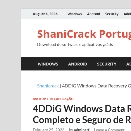
August 6, 2026
Windows
Android
Security
Ado
ShaniCrack Portu
Download de software e aplicativos grátis
WINDOWS
ANDROID
SECURITY
A
Shanicrack
|
4DDiG Windows Data Recovery Grá
BACKUP E RECUPERAÇÃO
4DDiG Windows Data Re
Completo e Seguro de 
February 25, 2026
-
by
adminarf
-
Leave a Comment