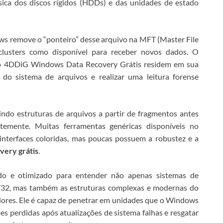
sica dos discos rígidos (HDDs) e das unidades de estado
ws remove o “ponteiro” desse arquivo na MFT (Master File
 clusters como disponível para receber novos dados. O
do 4DDiG Windows Data Recovery Grátis
residem em sua
 do sistema de arquivos e realizar uma leitura forense
indo estruturas de arquivos a partir de fragmentos antes
ntemente.
Muitas ferramentas genéricas disponíveis no
nterfaces coloridas, mas poucas possuem a robustez e a
very grátis
.
ído e otimizado para entender não apenas sistemas de
T32, mas também as estruturas complexas e modernas do
dores. Ele é capaz de penetrar em unidades que o Windows
s perdidas após atualizações de sistema falhas e resgatar