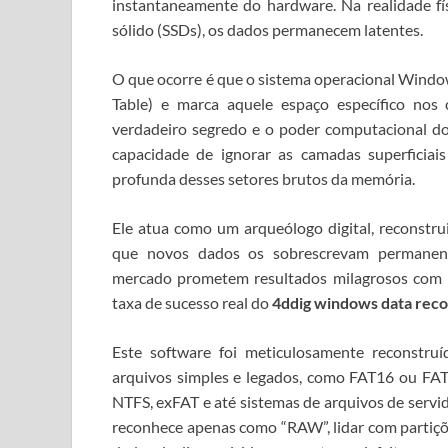
instantaneamente do hardware. Na realidade fí
sólido (SSDs), os dados permanecem latentes.
O que ocorre é que o sistema operacional Windo
Table) e marca aquele espaço específico nos
verdadeiro segredo e o poder computacional 
capacidade de ignorar as camadas superficiais
profunda desses setores brutos da memória.
Ele atua como um arqueólogo digital, reconstru
que novos dados os sobrescrevam permane
mercado prometem resultados milagrosos com i
taxa de sucesso real do
4ddig windows data reco
Este software foi meticulosamente reconstru
arquivos simples e legados, como FAT16 ou FA
NTFS, exFAT e até sistemas de arquivos de servi
reconhece apenas como “RAW”, lidar com partiçõe