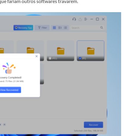
que fariam outros softwares travarem.