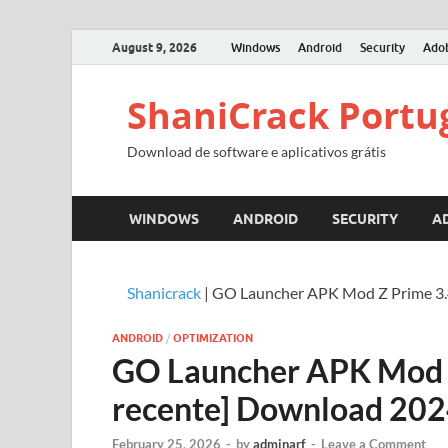
August 9, 2026
Windows
Android
Security
Ado
ShaniCrack Portu
Download de software e aplicativos grátis
WINDOWS
ANDROID
SECURITY
A
Shanicrack
|
GO Launcher APK Mod Z Prime 3.4
ANDROID
/
OPTIMIZATION
GO Launcher APK Mod Z
recente] Download 20
February 25, 2026
-
by
adminarf
-
Leave a Comment