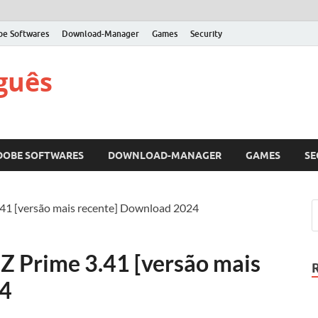
be Softwares
Download-Manager
Games
Security
guês
DOBE SOFTWARES
DOWNLOAD-MANAGER
GAMES
SE
1 [versão mais recente] Download 2024
 Prime 3.41 [versão mais
24