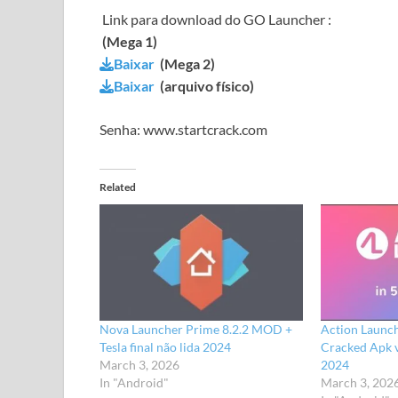
Link para download do
GO Launcher
:
(Mega 1)
Baixar
(Mega 2)
Baixar
(arquivo físico)
Senha: www.startcrack.com
Related
Nova Launcher Prime 8.2.2 MOD +
Action Launch
Tesla final não lida 2024
Cracked Apk 
March 3, 2026
2024
In "Android"
March 3, 202