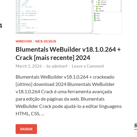
4
WINDOWS
/
WEB-DESIGN
Blumentals WeBuilder v18.1.0.264 +
Crack [mais recente] 2024
March 1, 2026
-
by
adminarf
-
Leave a Comment
Blumentals WeBuilder v18.1.0.264 + crackeado
[último] download 2024 Blumentals WeBuilder
v18.1.0.264 Crack é uma ferramenta avançada
para edição de páginas da web. Blumentals
WeBuilder Crack pode ajudá-lo a editar linguagens
HTML, CSS, …
BAIXAR