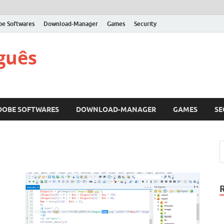
be Softwares
Download-Manager
Games
Security
guês
DOBE SOFTWARES
DOWNLOAD-MANAGER
GAMES
SE