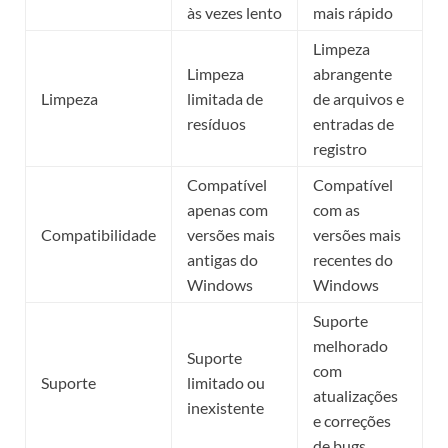
às vezes lento
mais rápido
Limpeza
Limpeza
abrangente
Limpeza
limitada de
de arquivos e
resíduos
entradas de
registro
Compatível
Compatível
apenas com
com as
Compatibilidade
versões mais
versões mais
antigas do
recentes do
Windows
Windows
Suporte
melhorado
Suporte
com
Suporte
limitado ou
atualizações
inexistente
e correções
de bugs