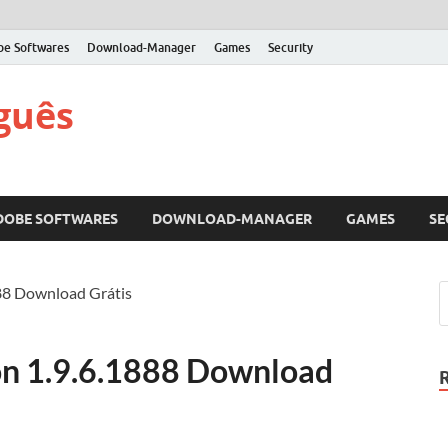
be Softwares
Download-Manager
Games
Security
guês
DOBE SOFTWARES
DOWNLOAD-MANAGER
GAMES
SE
88 Download Grátis
on 1.9.6.1888 Download