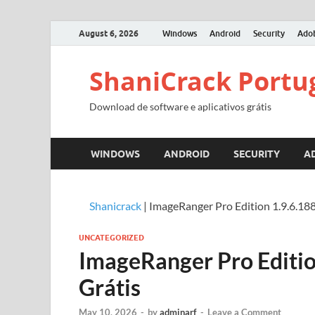
August 6, 2026
Windows
Android
Security
Ado
ShaniCrack Portu
Download de software e aplicativos grátis
WINDOWS
ANDROID
SECURITY
A
Shanicrack
|
ImageRanger Pro Edition 1.9.6.18
UNCATEGORIZED
ImageRanger Pro Editi
Grátis
May 10, 2026
-
by
adminarf
-
Leave a Comment