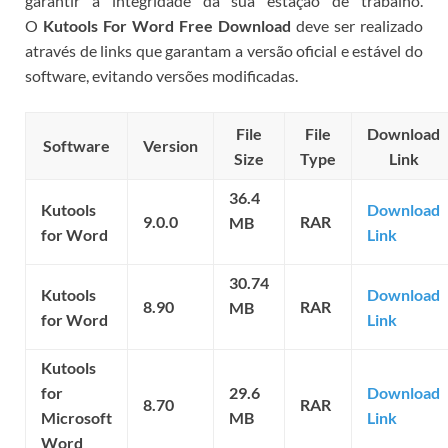
garantir a integridade da sua estação de trabalho.
O
Kutools For Word Free Download
deve ser realizado
através de links que garantam a versão oficial e estável do
software, evitando versões modificadas.
File
File
Download
Software
Version
Size
Type
Link
36.4
Kutools
Download
9.0.0
RAR
MB
for Word
Link
30.74
Kutools
Download
8.90
RAR
MB
for Word
Link
Kutools
for
29.6
Download
8.70
RAR
Microsoft
MB
Link
Word