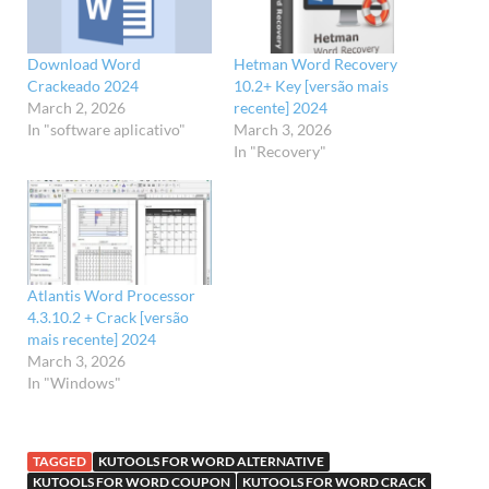
Download Word
Hetman Word Recovery
Crackeado 2024
10.2+ Key [versão mais
March 2, 2026
recente] 2024
In "software aplicativo"
March 3, 2026
In "Recovery"
Atlantis Word Processor
4.3.10.2 + Crack [versão
mais recente] 2024
March 3, 2026
In "Windows"
TAGGED
KUTOOLS FOR WORD ALTERNATIVE
KUTOOLS FOR WORD COUPON
KUTOOLS FOR WORD CRACK