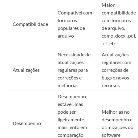
Maior
Compatível com
compatibilidade
formatos
com formatos
Compatibilidade
populares de
de arquivo,
arquivo
como .docx, .pdf,
.rtf, etc.
Necessidade de
Atualizações
atualizações
regulares com
Atualizações
regulares para
correções de
correções e
bugs e novos
melhorias
recursos
Desempenho
estável, mas
pode ser
Melhorias no
ligeiramente
desempenho e
Desempenho
mais lento em
otimizações do
comparação
software