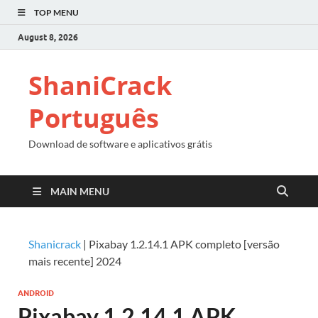
TOP MENU
August 8, 2026
ShaniCrack
Português
Download de software e aplicativos grátis
MAIN MENU
Shanicrack
|
Pixabay 1.2.14.1 APK completo [versão
mais recente] 2024
ANDROID
Pixabay 1.2.14.1 APK