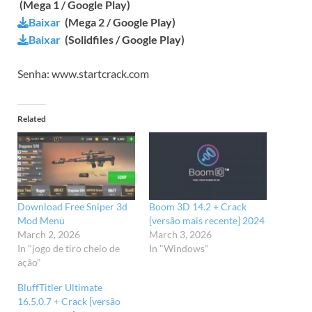
(Mega 1 / Google Play)
Baixar
(Mega 2 / Google Play)
Baixar
(Solidfiles / Google Play)
Senha: www.startcrack.com
Related
Download Free Sniper 3d
Boom 3D 14.2 + Crack
Mod Menu
[versão mais recente] 2024
March 2, 2026
March 3, 2026
In "jogo de tiro cheio de
In "Windows"
ação"
BluffTitler Ultimate
16.5.0.7 + Crack [versão