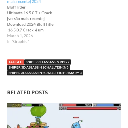
mais recente] 2024
BluffTitler
Ultimate 16.5.0.7 + Crack
[versão mais recente]
Download 2024 BluffTitler
16.5.0.7 Crack é um
utilitário que pode ajudá-lo
March 1, 2026
a projetar belos menus de
In "Graphic"
vídeo em 2D e 3D.
BluffTitler Crack permite
criar efeitos animados em
TAGGED
SNIPER 3D ASSASSIN RPG 7
3D com as ferramentas
SNIPER 3D ASSASSIN SCHALLTEIN 5/5
mais simples. Você
SNIPER 3D ASSASSIN SCHALLTEIN PRIMARY 3
também pode executar e
implementar todos os
efeitos…
RELATED POSTS