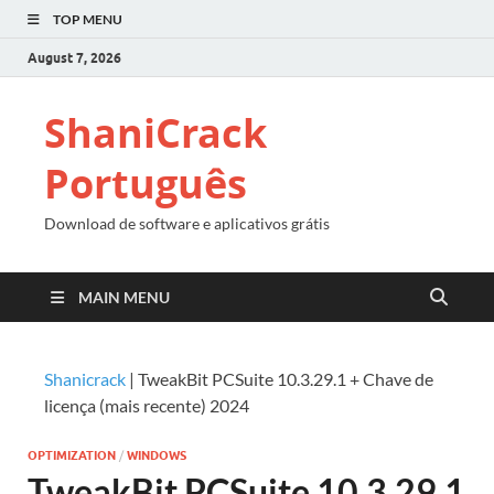
TOP MENU
August 7, 2026
ShaniCrack
Português
Download de software e aplicativos grátis
MAIN MENU
Shanicrack
|
TweakBit PCSuite 10.3.29.1 + Chave de
licença (mais recente) 2024
OPTIMIZATION
/
WINDOWS
TweakBit PCSuite 10.3.29.1