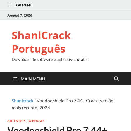
TOP MENU
August 7, 2026
ShaniCrack
Português
Download de software e aplicativos grátis
MAIN MENU
Shanicrack
|
Voodooshield Pro 7.44+ Crack [versão
mais recente] 2024
ANTI-VIRUS
/
WINDOWS
Voodooshield Pro 7.44+