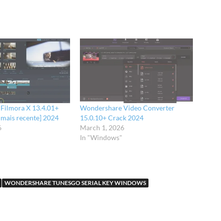
Filmora X 13.4.01+
Wondershare Video Converter
 mais recente] 2024
15.0.10+ Crack 2024
6
March 1, 2026
In "Windows"
WONDERSHARE TUNESGO SERIAL KEY WINDOWS