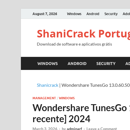
August 7, 2026
Windows
Android
Security
Ado
ShaniCrack Portu
Download de software e aplicativos grátis
WINDOWS
ANDROID
SECURITY
A
Shanicrack
|
Wondershare TunesGo 13.0.60.509
MANAGEMENT
/
WINDOWS
Wondershare TunesGo 1
recente] 2024
March 3, 2026
-
by
adminarf
-
Leave a Comment