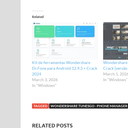
Related
Kit de ferramentas Wondershare
Wondershare 
Dr.Fone para Android 12.9.3 + Crack
Crack [versão
2024
March 1, 202
March 3, 2026
In "Windows"
In "Windows"
TAGGED
WONDERSHARE TUNESGO - PHONE MANAGER
RELATED POSTS