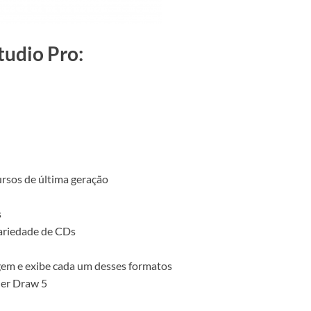
tudio Pro:
ursos de última geração
s
ariedade de CDs
gem e exibe cada um desses formatos
er Draw 5