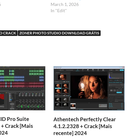
6
March 1, 2026
In "Edit"
O CRACK
ZONER PHOTO STUDIO DOWNLOAD GRÁTIS
D Pro Suite
Athentech Perfectly Clear
 + Crack [Mais
4.1.2.2328 + Crack [Mais
024
recente] 2024