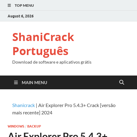
TOP MENU
August 6, 2026
ShaniCrack
Português
Download de software e aplicativos grátis
MAIN MENU
Shanicrack
|
Air Explorer Pro 5.4.3+ Crack [versão
mais recente] 2024
WINDOWS
/
BACKUP
Air Explorer Pro 5.4.3+