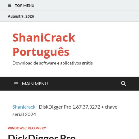
TOP MENU
August 9, 2026
ShaniCrack
Português
Download de software e aplicativos grátis
MAIN MENU
Shanicrack
|
DiskDigger Pro 1.67.37.3272 + chave
serial 2024
WINDOWS
/
RECOVERY
DiskDigger Pro