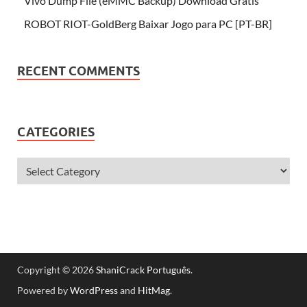
Vivo Dump File (eMMC Backup) Download Grátis
ROBOT RIOT-GoldBerg Baixar Jogo para PC [PT-BR]
RECENT COMMENTS
CATEGORIES
Copyright © 2026
ShaniCrack Português
.
Powered by
WordPress
and
HitMag
.