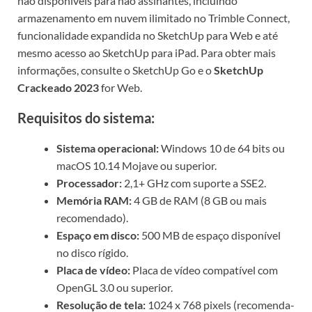
não disponíveis para não assinantes, incluindo
armazenamento em nuvem ilimitado no Trimble Connect,
funcionalidade expandida no SketchUp para Web e até
mesmo acesso ao SketchUp para iPad. Para obter mais
informações, consulte o SketchUp Go e o
SketchUp
Crackeado 2023
for Web.
Requisitos do sistema:
Sistema operacional:
Windows 10 de 64 bits ou
macOS 10.14 Mojave ou superior.
Processador:
2,1+ GHz com suporte a SSE2.
Memória RAM:
4 GB de RAM (8 GB ou mais
recomendado).
Espaço em disco:
500 MB de espaço disponível
no disco rígido.
Placa de vídeo:
Placa de vídeo compatível com
OpenGL 3.0 ou superior.
Resolução de tela:
1024 x 768 pixels (recomenda-