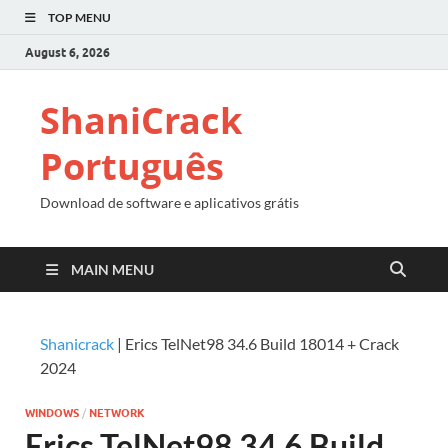
TOP MENU
August 6, 2026
ShaniCrack
Português
Download de software e aplicativos grátis
MAIN MENU
Shanicrack
|
Erics TelNet98 34.6 Build 18014 + Crack
2024
WINDOWS
/
NETWORK
Erics TelNet98 34.6 Build