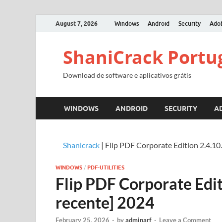
August 7, 2026
Windows
Android
Security
Ado
ShaniCrack Portu
Download de software e aplicativos grátis
WINDOWS
ANDROID
SECURITY
A
Shanicrack
|
Flip PDF Corporate Edition 2.4.10
WINDOWS
/
PDF-UTILITIES
Flip PDF Corporate Edit
recente] 2024
February 25, 2026
-
by
adminarf
-
Leave a Comment