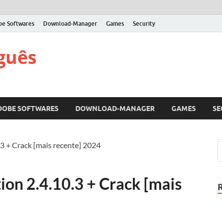
be Softwares
Download-Manager
Games
Security
guês
DOBE SOFTWARES
DOWNLOAD-MANAGER
GAMES
SE
.3 + Crack [mais recente] 2024
ion 2.4.10.3 + Crack [mais