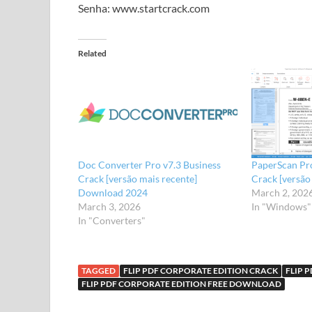
Senha: www.startcrack.com
Related
Doc Converter Pro v7.3 Business
PaperScan Pro
Crack [versão mais recente]
Crack [versão
Download 2024
March 2, 202
March 3, 2026
In "Windows"
In "Converters"
TAGGED
FLIP PDF CORPORATE EDITION CRACK
FLIP 
FLIP PDF CORPORATE EDITION FREE DOWNLOAD