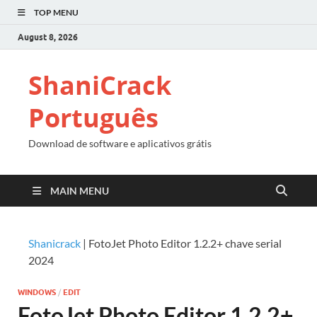
TOP MENU
August 8, 2026
ShaniCrack
Português
Download de software e aplicativos grátis
MAIN MENU
Shanicrack
|
FotoJet Photo Editor 1.2.2+ chave serial
2024
WINDOWS
/
EDIT
FotoJet Photo Editor 1.2.2+