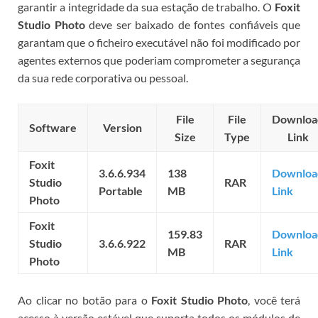
garantir a integridade da sua estação de trabalho. O
Foxit
Studio Photo
deve ser baixado de fontes confiáveis que
garantam que o ficheiro executável não foi modificado por
agentes externos que poderiam comprometer a segurança
da sua rede corporativa ou pessoal.
File
File
Downloa
Software
Version
Size
Type
Link
Foxit
3.6.6.934
138
Downloa
Studio
RAR
Portable
MB
Link
Photo
Foxit
159.83
Downloa
Studio
3.6.6.922
RAR
MB
Link
Photo
Ao clicar no botão para o
Foxit Studio Photo
, você terá
acesso à versão estável que suporta todos os módulos de