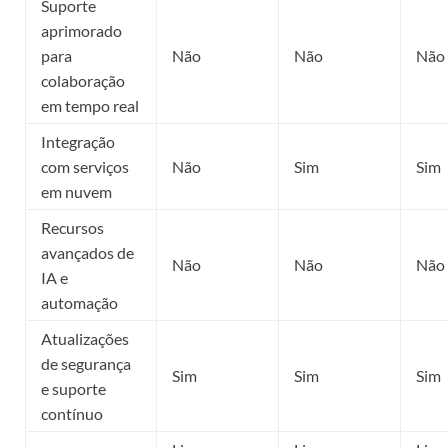
Suporte
aprimorado
para
Não
Não
Não
colaboração
em tempo real
Integração
com serviços
Não
Sim
Sim
em nuvem
Recursos
avançados de
Não
Não
Não
IA e
automação
Atualizações
de segurança
Sim
Sim
Sim
e suporte
contínuo