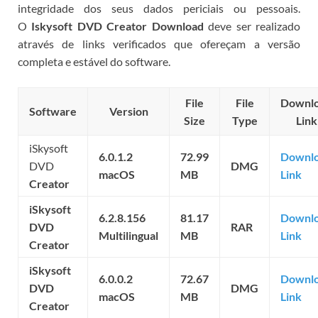
integridade dos seus dados periciais ou pessoais.
O
Iskysoft DVD Creator Download
deve ser realizado
através de links verificados que ofereçam a versão
completa e estável do software.
File
File
Downl
Software
Version
Size
Type
Link
iSkysoft
6.0.1.2
72.99
Downl
DVD
DMG
macOS
MB
Link
Creator
iSkysoft
6.2.8.156
81.17
Downl
DVD
RAR
Multilingual
MB
Link
Creator
iSkysoft
6.0.0.2
72.67
Downl
DVD
DMG
macOS
MB
Link
Creator