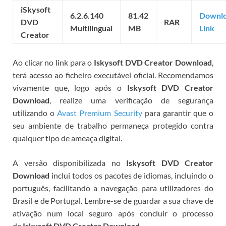
iSkysoft
6.2.6.140
81.42
Downl
DVD
RAR
Multilingual
MB
Link
Creator
Ao clicar no link para o
Iskysoft DVD Creator Download
,
terá acesso ao ficheiro executável oficial. Recomendamos
vivamente que, logo após o
Iskysoft DVD Creator
Download
, realize uma verificação de segurança
utilizando o
Avast Premium Security
para garantir que o
seu ambiente de trabalho permaneça protegido contra
qualquer tipo de ameaça digital.
A versão disponibilizada no
Iskysoft DVD Creator
Download
inclui todos os pacotes de idiomas, incluindo o
português, facilitando a navegação para utilizadores do
Brasil e de Portugal. Lembre-se de guardar a sua chave de
ativação num local seguro após concluir o processo
de
Iskysoft DVD Creator Download
.