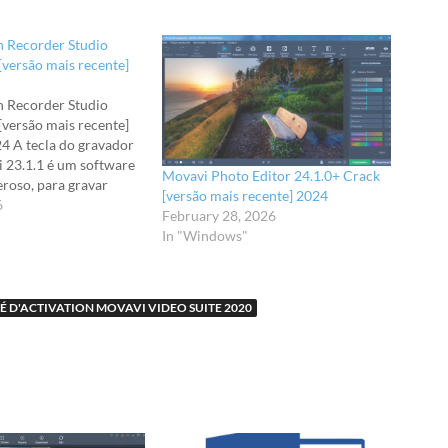
n Recorder Studio
 [versão mais recente]
n Recorder Studio
 [versão mais recente]
4 A tecla do gravador
i 23.1.1 é um software
Movavi Photo Editor 24.1.0+ Crack
eroso, para gravar
[versão mais recente] 2024
tela. O gravador de tela
6
February 28, 2026
judá-lo a gravar
In "Windows"
deo, salvar chamadas
vidades de programa,
É D'ACTIVATION MOVAVI VIDEO SUITE 2020