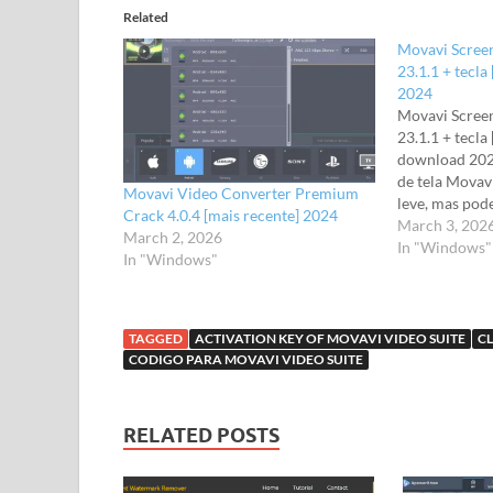
Related
Movavi Scree
23.1.1 + tecla
2024
Movavi Scree
23.1.1 + tecla
download 202
de tela Movav
Movavi Video Converter Premium
leve, mas pod
Crack 4.0.4 [mais recente] 2024
atividades na 
March 3, 202
March 2, 2026
Movavi pode a
In "Windows"
In "Windows"
streams de ví
do Skype, ati
etc. O…
TAGGED
ACTIVATION KEY OF MOVAVI VIDEO SUITE
CL
CODIGO PARA MOVAVI VIDEO SUITE
RELATED POSTS