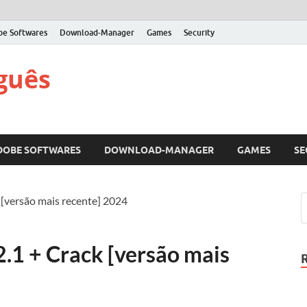
be Softwares
Download-Manager
Games
Security
guês
DOBE SOFTWARES
DOWNLOAD-MANAGER
GAMES
SE
 [versão mais recente] 2024
.1 + Crack [versão mais