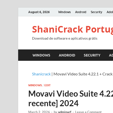
August 6, 2026
Windows
Android
Security
Ado
ShaniCrack Portu
Download de software e aplicativos grátis
WINDOWS
ANDROID
SECURITY
A
Shanicrack
|
Movavi Video Suite 4.22.1 + Crack
WINDOWS
/
EDIT
Movavi Video Suite 4.22
recente] 2024
March 2, 2026
-
by
adminarf
-
Leave a Comment