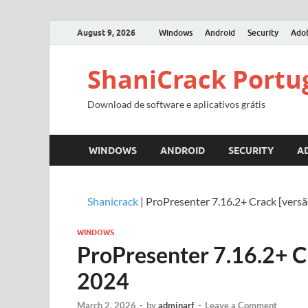
August 9, 2026
Windows
Android
Security
Ado
ShaniCrack Portu
Download de software e aplicativos grátis
WINDOWS
ANDROID
SECURITY
A
Shanicrack
|
ProPresenter 7.16.2+ Crack [versã
WINDOWS
ProPresenter 7.16.2+ C
2024
March 2, 2026
-
by
adminarf
-
Leave a Comment