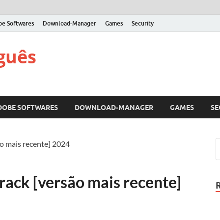
be Softwares
Download-Manager
Games
Security
guês
DOBE SOFTWARES
DOWNLOAD-MANAGER
GAMES
SE
o mais recente] 2024
rack [versão mais recente]