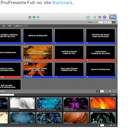
o ProPresente Full
no
site
Startcrack
.