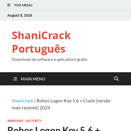
TOP MENU
August 8, 2026
ShaniCrack
Português
Download de software e aplicativos grátis
MAIN MENU
Shanicrack
|
Rohos Logon Key 5.6 + Crack [versão
mais recente] 2024
WINDOWS
/
SECURITY
Rohos Logon Key 5.6 +