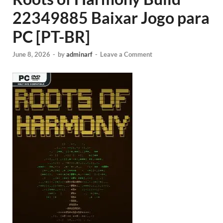
22349885 Baixar Jogo para
PC [PT-BR]
June 8, 2026
-
by
adminarf
-
Leave a Comment