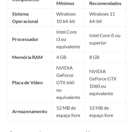
Mínimos
Recomendados
Sistema
Windows
Windows 11
Operacional
10 64-bit
64-bit
Intel Core
Intel Core i5 ou
Processador
i3 ou
superior
equivalente
Memória RAM
4 GB
8 GB
NVIDIA
NVIDIA
GeForce
GeForce GTX
Placa de Vídeo
GTX 660
1060 ou
ou
equivalente
equivalente
52 MB de
52 MB de
Armazenamento
espaço livre
espaço livre