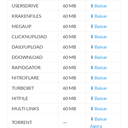
USERSDRIVE
60 MB
⬇ Baixar
KRAKENFILES
60 MB
⬇ Baixar
MEGAUP
60 MB
⬇ Baixar
CLICKNUPLOAD
60 MB
⬇ Baixar
DAILYUPLOAD
60 MB
⬇ Baixar
DDOWNLOAD
60 MB
⬇ Baixar
RAPIDGATOR
60 MB
⬇ Baixar
NITROFLARE
60 MB
⬇ Baixar
TURBOBIT
60 MB
⬇ Baixar
HITFILE
60 MB
⬇ Baixar
MULTI LINKS
60 MB
⬇ Baixar
⬇ Baixar
TORRENT
—
Agora