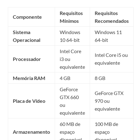
Requisitos
Requisitos
Componente
Mínimos
Recomendados
Sistema
Windows
Windows 11
Operacional
10 64-bit
64-bit
Intel Core
Intel Core i5 ou
Processador
i3 ou
equivalente
equivalente
Memória RAM
4 GB
8 GB
GeForce
GeForce GTX
GTX 660
Placa de Vídeo
970 ou
ou
equivalente
equivalente
60 MB de
100 MB de
Armazenamento
espaço
espaço
disponível
disponível