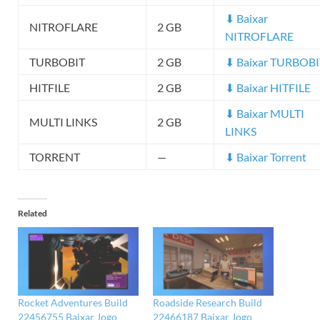
⬇ Baixar
NITROFLARE
2 GB
NITROFLARE
TURBOBIT
2 GB
⬇ Baixar TURBOBI
HITFILE
2 GB
⬇ Baixar HITFILE
⬇ Baixar MULTI
MULTI LINKS
2 GB
LINKS
TORRENT
—
⬇ Baixar Torrent
Related
Rocket Adventures Build
Roadside Research Build
22456755 Baixar Jogo
22466187 Baixar Jogo