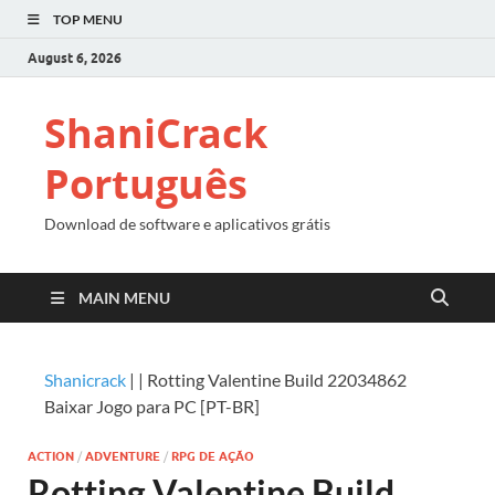
TOP MENU
August 6, 2026
ShaniCrack
Português
Download de software e aplicativos grátis
MAIN MENU
Shanicrack
|
|
Rotting Valentine Build 22034862
Baixar Jogo para PC [PT-BR]
ACTION
/
ADVENTURE
/
RPG DE AÇÃO
Rotting Valentine Build