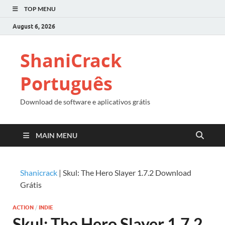
TOP MENU
August 6, 2026
ShaniCrack
Português
Download de software e aplicativos grátis
MAIN MENU
Shanicrack
|
Skul: The Hero Slayer 1.7.2 Download
Grátis
ACTION
/
INDIE
Skul: The Hero Slayer 1.7.2