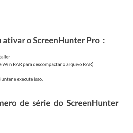
u ativar o ScreenHunter Pro
:
aller
de Wi
n
RAR para descompactar o arquivo RAR)
unter e execute isso.
mero de série do ScreenHunter