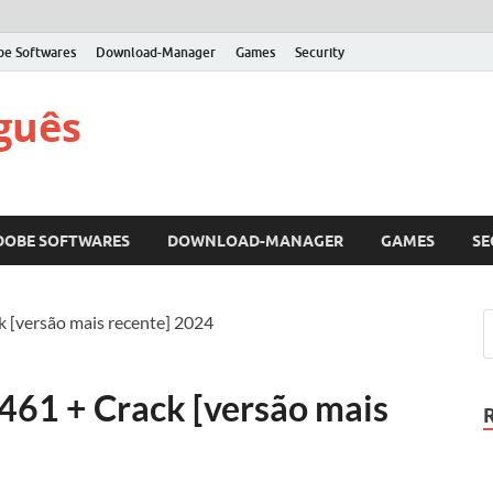
be Softwares
Download-Manager
Games
Security
guês
DOBE SOFTWARES
DOWNLOAD-MANAGER
GAMES
SE
k [versão mais recente] 2024
461 + Crack [versão mais