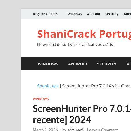
August 7, 2026
Windows
Android
Security
Ado
ShaniCrack Portu
Download de software e aplicativos grátis
WINDOWS
ANDROID
SECURITY
A
Shanicrack
|
ScreenHunter Pro 7.0.1461 + Crac
WINDOWS
ScreenHunter Pro 7.0.1
recente] 2024
March 1, 2026
-
by
adminarf
-
Leave a Comment