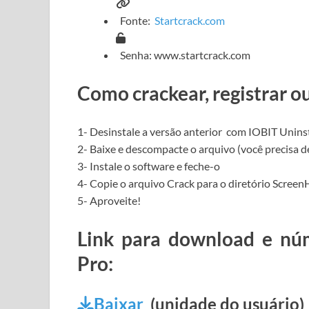
Fonte:
Startcrack.com
Senha: www.startcrack.com
Como crackear, registrar o
1-
Desinstale a
versão anterior
com
IOBIT Uninst
2- Baixe e descompacte o arquivo (você precisa 
3- Instale o software e feche-o
4- Copie o arquivo Crack para o diretório ScreenH
5- Aproveite!
Link para download e nú
Pro:
Baixar
(unidade do usuário)