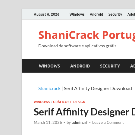
August 6, 2026
Windows
Android
Security
Ado
ShaniCrack Portu
Download de software e aplicativos grátis
WINDOWS
ANDROID
SECURITY
A
Shanicrack
|
Serif Affinity Designer Download
WINDOWS
/
GRÁFICOS E DESIGN
Serif Affinity Designe
March 11, 2026
-
by
adminarf
-
Leave a Comment