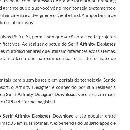
uem trabalha com impressão de grande formato ou branding
d
garante que o que você vê no monitor seja exatamente o
fiança entre o designer e o cliente final.
A importância de
ho colaborativos.
uivos PSD e AI, permitindo que você abra e edite projetos
ificativos. Ao realizar o setup do
Serif Affinity Designer
pes multidisciplinares que utilizam diferentes ecossistemas,
te e moderna que não conhece barreiras de formato de
mentais para quem busca o
em portais de tecnologia. Sendo
ft, o Affinity Designer é conhecido por sua resiliência
seu
Serif Affinity Designer Download
, você terá em mãos
re (GPU) de forma magistral.
mo
Serif Affinity Designer Download
é tão popular entre
o macOS em suas rotinas.
A experiência do usuário após o
é