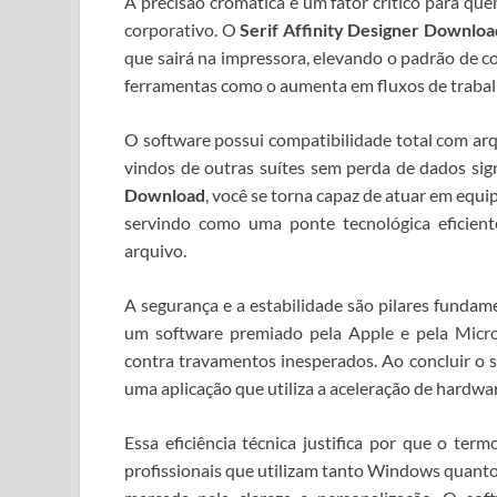
A precisão cromática é um fator crítico para q
corporativo. O
Serif Affinity Designer Downloa
que sairá na impressora, elevando o padrão de con
ferramentas como o
aumenta em fluxos de trabal
O software possui compatibilidade total com arq
vindos de outras suítes sem perda de dados sign
Download
, você se torna capaz de atuar em equi
servindo como uma ponte tecnológica eficien
arquivo.
A segurança e a estabilidade são pilares funda
um software premiado pela Apple e pela Microso
contra travamentos inesperados. Ao concluir o 
uma aplicação que utiliza a aceleração de hardwa
Essa eficiência técnica justifica por que o ter
profissionais que utilizam tanto Windows quant