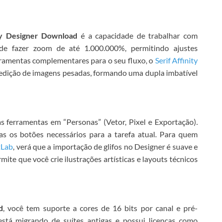
ity Designer Download
é a capacidade de trabalhar com
 fazer zoom de até 1.000.000%, permitindo ajustes
erramentas complementares para o seu fluxo, o
Serif Affinity
 edição de imagens pesadas, formando uma dupla imbatível
s ferramentas em “Personas” (Vetor, Pixel e Exportação).
as os botões necessários para a tarefa atual. Para quem
tLab
, verá que a importação de glifos no Designer é suave e
mite que você crie ilustrações artísticas e layouts técnicos
d
, você tem suporte a cores de 16 bits por canal e pré-
está migrando de suítes antigas e possui licenças como