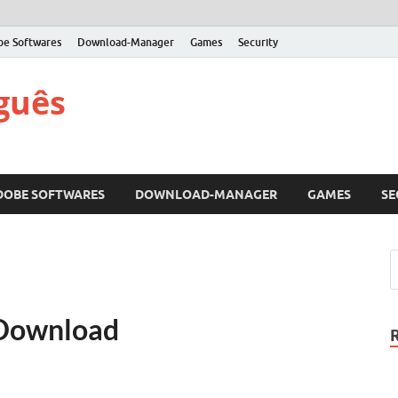
be Softwares
Download-Manager
Games
Security
guês
DOBE SOFTWARES
DOWNLOAD-MANAGER
GAMES
SE
r Download