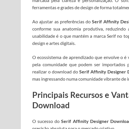
marcada pela clareza e personalização. O soft
ferramentas e grades de design de forma totalmen
Ao ajustar as preferências do
Serif Affinity De
conforme sua anatomia produtiva, reduzindo a
usabilidade é o que mantém a marca Serif no top
design e artes digitais.
O ecossistema de aprendizado que envolve o
é v
pela comunidade que podem ser importados pa
realizar o download do
Serif Affinity Designer
mas ingressando numa comunidade vibrante de i
Principais Recursos e Vant
Download
O sucesso do
Serif Affinity Designer Downlo
precisão absoluta para o mercado criativo.