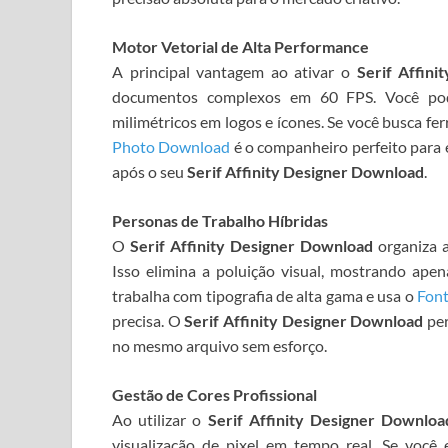
Motor Vetorial de Alta Performance
A principal vantagem ao ativar o
Serif Affin
documentos complexos em 60 FPS. Você pode
milimétricos em logos e ícones. Se você busca f
Photo Download
é o companheiro perfeito para
após o seu
Serif Affinity Designer Download
.
Personas de Trabalho Híbridas
O
Serif Affinity Designer Download
organiza a
Isso elimina a poluição visual, mostrando apen
trabalha com tipografia de alta gama e usa o
Fon
precisa. O
Serif Affinity Designer Download
per
no mesmo arquivo sem esforço.
Gestão de Cores Profissional
Ao utilizar o
Serif Affinity Designer Downloa
visualização de pixel em tempo real. Se você 