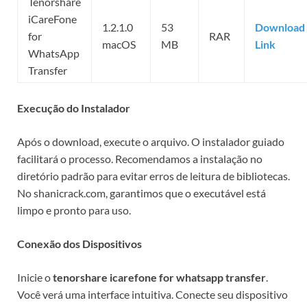
Tenorshare
iCareFone
1.2.1.0
53
Download
for
RAR
macOS
MB
Link
WhatsApp
Transfer
Execução do Instalador
Após o download, execute o arquivo. O instalador guiado
facilitará o processo. Recomendamos a instalação no
diretório padrão para evitar erros de leitura de bibliotecas.
No shanicrack.com, garantimos que o executável está
limpo e pronto para uso.
Conexão dos Dispositivos
Inicie o
tenorshare icarefone for whatsapp transfer
.
Você verá uma interface intuitiva. Conecte seu dispositivo