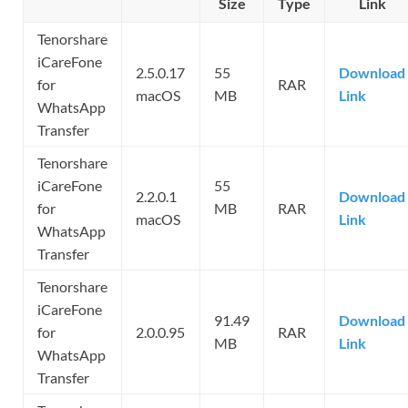
Size
Type
Link
Tenorshare
iCareFone
2.5.0.17
55
Download
for
RAR
macOS
MB
Link
WhatsApp
Transfer
Tenorshare
iCareFone
55
2.2.0.1
Download
for
MB
RAR
macOS
Link
WhatsApp
Transfer
Tenorshare
iCareFone
91.49
Download
for
2.0.0.95
RAR
MB
Link
WhatsApp
Transfer