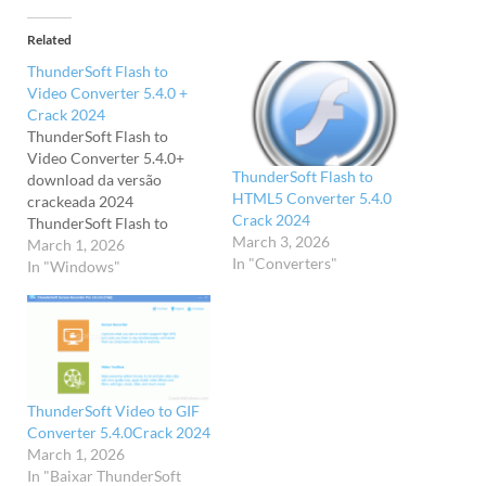
Related
ThunderSoft Flash to
Video Converter 5.4.0 +
Crack 2024
ThunderSoft Flash to
Video Converter 5.4.0+
ThunderSoft Flash to
download da versão
HTML5 Converter 5.4.0
crackeada 2024
Crack 2024
ThunderSoft Flash to
March 3, 2026
Video Converter 5.4.0
March 1, 2026
In "Converters"
Crack é um poderoso
In "Windows"
software de conversão de
arquivos Flash. Usando
este programa, você pode
converter formatos Flash
em formatos de vídeo
comuns e usá-los em vários
ThunderSoft Video to GIF
reprodutores. Como
Converter 5.4.0Crack 2024
outras ferramentas
March 1, 2026
populares de…
In "Baixar ThunderSoft