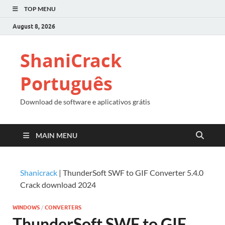
TOP MENU
August 8, 2026
ShaniCrack
Português
Download de software e aplicativos grátis
MAIN MENU
Shanicrack
|
ThunderSoft SWF to GIF Converter 5.4.0
Crack download 2024
WINDOWS
/
CONVERTERS
ThunderSoft SWF to GIF