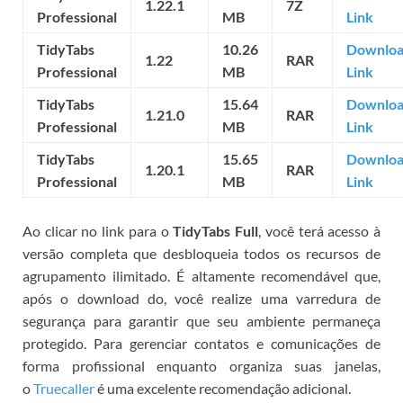
1.22.1
7Z
Professional
MB
Link
TidyTabs
10.26
Downlo
1.22
RAR
Professional
MB
Link
TidyTabs
15.64
Downlo
1.21.0
RAR
Professional
MB
Link
TidyTabs
15.65
Downlo
1.20.1
RAR
Professional
MB
Link
Ao clicar no link para o
TidyTabs Full
, você terá acesso à
versão completa que desbloqueia todos os recursos de
agrupamento ilimitado. É altamente recomendável que,
após o download do
, você realize uma varredura de
segurança para garantir que seu ambiente permaneça
protegido. Para gerenciar contatos e comunicações de
forma profissional enquanto organiza suas janelas,
o
Truecaller
é uma excelente recomendação adicional.