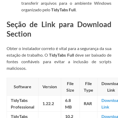
transferir arquivos para o ambiente Windows
organizado pelo
TidyTabs Full
.
Seção de Link para Download
Section
Obter o instalador correto é vital para a segurança da sua
estação de trabalho. O
TidyTabs Full
deve ser baixado de
fontes confiáveis para evitar a inclusão de scripts
maliciosos.
File
File
Downlo
Software
Version
Size
Type
Link
TidyTabs
6.8
Downlo
1.22.2
RAR
Professional
MB
Link
TidyTabs
10.2
Downlo