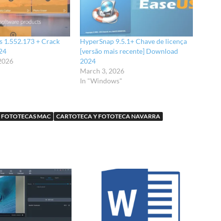
os 1.552.173 + Crack
HyperSnap 9.5.1+ Chave de licença
24
[versão mais recente] Download
 2026
2024
March 3, 2026
In "Windows"
2 FOTOTECAS MAC
CARTOTECA Y FOTOTECA NAVARRA