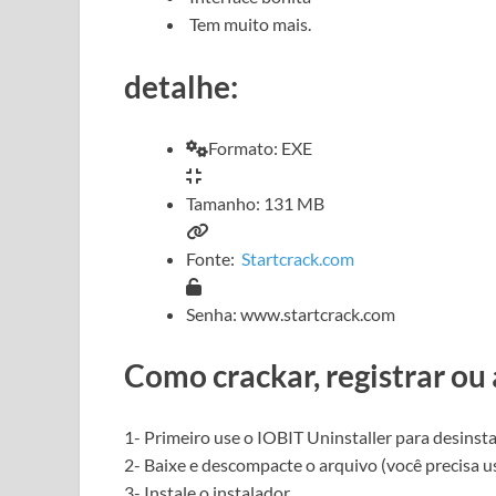
Tem muito mais.
detalhe:
Formato: EXE
Tamanho: 131 MB
Fonte:
Startcrack.com
Senha: www.startcrack.com
Como crackar, registrar ou 
1- Primeiro use o
IOBIT Uninstaller para
desinst
2- Baixe e descompacte o arquivo (você precisa 
3- Instale o instalador