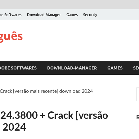
be Softwares
Download-Manager
Games
Security
guês
DOBE SOFTWARES
DOWNLOAD-MANAGER
GAMES
SE
Crack [versão mais recente] download 2024
24.3800 + Crack [versão
d 2024