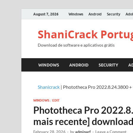
August 7, 2026
Windows
Android
Security
Ado
ShaniCrack Portu
Download de software e aplicativos grátis
WINDOWS
ANDROID
SECURITY
A
Shanicrack
|
Phototheca Pro 2022.8.24.3800 + 
WINDOWS
/
EDIT
Phototheca Pro 2022.8.
mais recente] downloa
February 28, 2026
-
by
adminarf
-
Leave a Comment